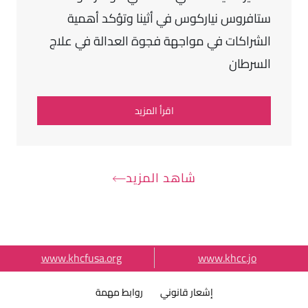
ستافروس نياركوس في أثينا وتؤكد أهمية
الشراكات في مواجهة فجوة العدالة في علاج
السرطان
اقرأ المزيد
شاهد المزيد
External Link Menu
www.khcfusa.org
www.khcc.jo
Terms & Condition
إشعار قانوني
روابط مهمة