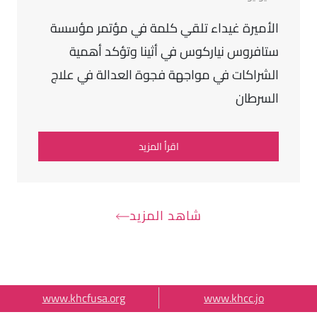
الأميرة غيداء تلقي كلمة في مؤتمر مؤسسة
ستافروس نياركوس في أثينا وتؤكد أهمية
الشراكات في مواجهة فجوة العدالة في علاج
السرطان
اقرأ المزيد
شاهد المزيد
External Link Menu
www.khcfusa.org
www.khcc.jo