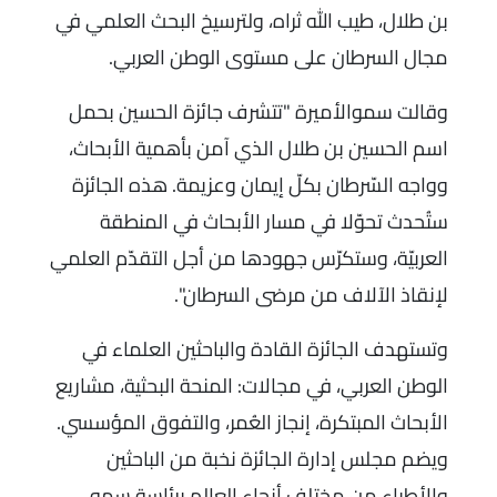
بن طلال، طيب الله ثراه، ولترسيخ البحث العلمي في
مجال السرطان على مستوى الوطن العربي.
وقالت سموالأميرة "تتشرف جائزة الحسين بحمل
اسم الحسين بن طلال الذي آمن بأهمية الأبحاث،
وواجه السّرطان بكلّ إيمان وعزيمة. هذه الجائزة
ستُحدث تحوّلا في مسار الأبحاث في المنطقة
العربيّة، وستكرّس جهودها من أجل التقدّم العلمي
لإنقاذ الآلاف من مرضى السرطان".
وتستهدف الجائزة القادة والباحثين العلماء في
الوطن العربي، في مجالات: المنحة البحثية، مشاريع
الأبحاث المبتكرة، إنجاز العُمر، والتفوق المؤسسي.
ويضم مجلس إدارة الجائزة نخبة من الباحثين
والأطباء من مختلف أنحاء العالم برئاسة سمو